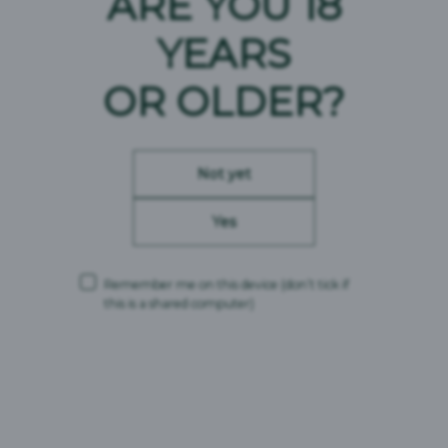
ARE YOU 18
Energia: 51 kcal
Rasvaa 0 g
YEARS
-josta tyydyttynyttä 0 g
Hiilihydraatit 4,1 g
OR OLDER?
-josta sokereita 0,1 g
Proteiinia 0,5 g
Suola 0,02 g
Not yet
Oluttyyppi: India Pale Ale
Alkoholi: 6 %
Yes
Kantavierre: 13,6 %Plato
Väri: 12 EBC
Katkerot: 35 EBU
Remember me on this device
(don’t tick if
this is a shared computer)
kohtuullisesti.fi