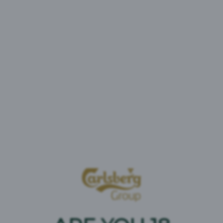
Brooklyn Pulp Art Hazy IPA 6% on ns. hazy IPA eli
suodattamaton India Pale Ale -olut, joka on moderni
versio suositusta IPA-oluista. Se on mehukas ja
yksinkertaisesti herkullinen olutnautinto, jossa on
trooppisten hedelmien täyteläisyyttä ja pehmeä
jälkimaku.
Brooklynin oljenkeltainen hazy IPA on keskiasteisesti
humaloitu Cascade, Citra, Sabroa ja Azacca -
humalilla.
Ainesosat
: Vesi,
ohramallas, kauramallas
, humala,
hiiva
Ravintosisältö: 100 ml sisältää