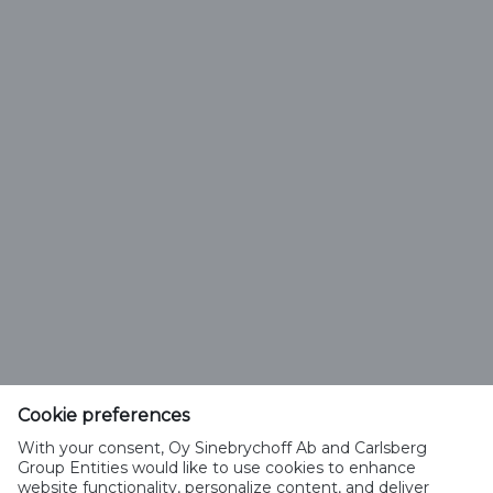
brands
Etsi
Olut tai juoma
Cookie preferences
sinebrychoff.fi
With your consent, Oy Sinebrychoff Ab and Carlsberg
Group Entities would like to use cookies to enhance
Puh +358-9-294-991
website functionality, personalize content, and deliver