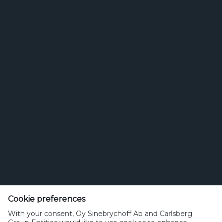
Carlsbergin perustaja J.C. Jacobsen
Cookie preferences
sinebrychoff.fi
With your consent, Oy Sinebrychoff Ab and Carlsberg