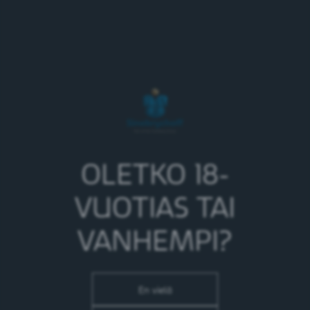
Elämme tarkoitustamme päivittäin valinnoillamme ja
teoillamme. Joidenkin pitää kaivaa syvälle
löytääkseen tarkoituksensa. Meille se on ollut aina
läsnä:
Käymme parempaan huomiseen. Brewing for a better
today and tomorrow.
OLETKO 18-
VUOTIAS TAI
VANHEMPI?
En vielä