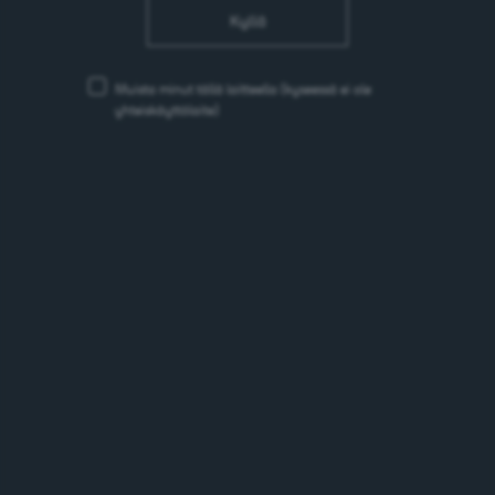
Kyllä
Muista minut tällä laitteella
(kyseessä ei ole
yhteiskäyttölaite)