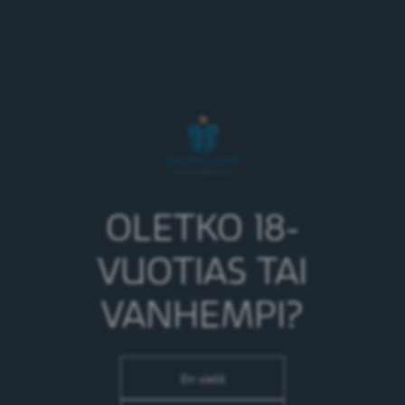
Suosikkimaut Bacardi Cola ja
Mojito valmiina nautittavaksi
04.03.2019
Brooklyn Defender IPA -olut
uudistui – Naranjito palaa pulloon
OLETKO 18-
04.03.2019
Kippis! KOFF 200 -juhlatölkki
VUOTIAS TAI
VANHEMPI?
04.03.2019
Coca-Colan uutuus on uusi
klassikko – uusia makuja myös
En vielä
Fantalta, Bonaqualta ja Fuze Tea -