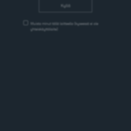
jääteeltä
Kyllä
01.02.2019
Muista minut tällä laitteella
(kyseessä ei ole
yhteiskäyttölaite)
Panimo- ja
virvoitusjuomateollisuus ehdottaa
yhteisiä toimintatapoja
energiajuomien markkinoinnin ja
myynnin vastuullisesta
kohdentamisesta
23.01.2019
Sinebrychoffin harrastestipendit
keravalaisille lapsille ja nuorille
jaettu