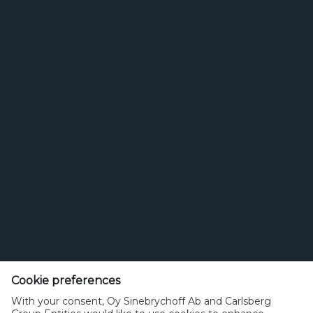
18.01.2019
Panimoliitto haluaa tiivistää
yhteistyötä pienpanimoiden
kanssa
Edellinen
First
24
25
26
27
28
29
30
Page
33
31
32
Cookie preferences
sinebrychoff.fi
With your consent, Oy Sinebrychoff Ab and Carlsberg