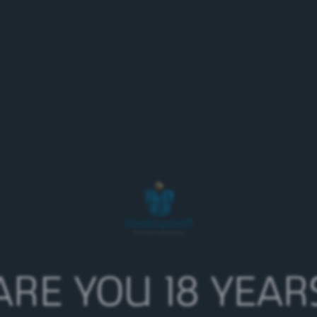
ill
Bonaqua Vichy
Bonaqua Vil
matyyppi:
Vesi
Olut- tai juomatyyppi:
Vesi
Olut- tai juoma
erä:
USA
Brändin alkuperä:
Brändin alkuper
United States
ARE YOU 18 YEAR