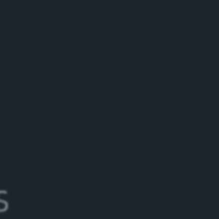
livadelma
Bonaqua Sitruuna-Lime
tyyppi:
Vesi
Olut- tai juomatyyppi:
Vesi
ä:
USA
Brändin alkuperä:
USA
S