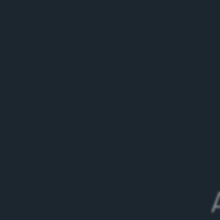
Bonaqua+ Mansikka &
Bonaqua St
Kiivi
Olut- tai juo
Brändin alkup
Olut- tai juomatyyppi:
Vesi
Alkoholi-%:
0%
Brändin alkuperä:
USA