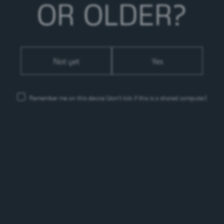
OR OLDER?
ersikka &
Bonaqua Juicy
Bonaqua Juicy
Villipäärynä
Vatukat
matyyppi:
Vesi
Olut- tai juomatyyppi:
Vesi
Olut- tai juoma
Not yet
Yes
0%
Alkoholi-%:
0%
Alkoholi-%:
erä:
USA
Brändin alkuperä:
USA
2018
Vuodesta:
2022
Remember me on this device
(don’t tick if this is a shared computer)