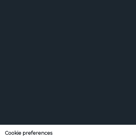
Search
Search for brands
for
brands
Etsi
Olut tai juoma
Cookie preferences