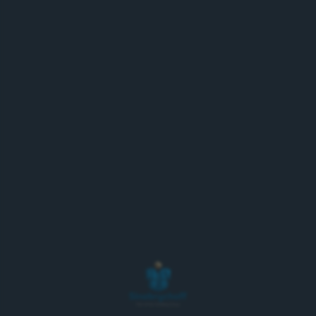
Jo vuodesta 1987 valmistettu KOFF Jouluolut on
kullanruskea, pehmeä ja täyteläinen
wieniläistyylinen lager. Tummaksi paahdettu
ohramallas ja Saazer-humala takaavat jouluisen
aromin. Suomen suosituimman jouluoluen resepti on
säilynyt lähes ennallaan vuosikymmenten ajan.
Lähiolut – uudistavaa viljelyä
Baltic Sea Action Group ja mallastaja Viking Malt
ovat arvioineet olueen käytetyn ohran
viljelymenetelmät, joiden tavoitteena on maaperän
kasvukunnon kehittäminen ja viljelyolosuhteiden
pitkäjänteinen ylläpito. Näihin kuuluvat mm.
maaperän rakenteen huomioiminen sekä viljelyn
suunnittelu siten, että ravinteiden ja veden
pysyminen kasvien käytössä pyritään varmistamaan