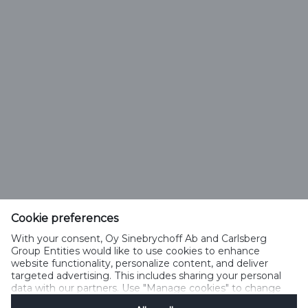
Olut tai juoma
Cookie preferences
sinebrychoff.fi
With your consent, Oy Sinebrychoff Ab and Carlsberg
Group Entities would like to use cookies to enhance
Puh +358-9-294-991
website functionality, personalize content, and deliver
info@sff.fi
targeted advertising. This includes sharing your personal
data with our partners. Use "Manage cookies" to change
your consent preferences anytime. See our
Cookie